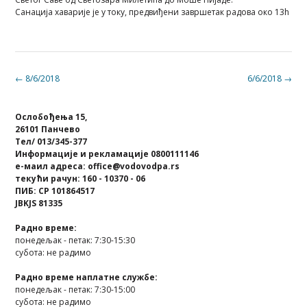
Санација хаварије је у току, предвиђени завршетак радова око 13h
Post
←
8/6/2018
6/6/2018
→
navigation
Ослобођења 15,
26101 Панчево
Тел/ 013/345-377
Информације и рекламације 0800111146
е-маил адреса: office@vodovodpa.rs
текући рачун: 160 - 10370 - 06
ПИБ: СР 101864517
JBKJS 81335
Радно време:
понедељак - петак: 7:30-15:30
субота: не радимо
Радно време наплатне службе:
понедељак - петак: 7:30-15:00
субота: не радимо