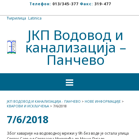
Телефон:
013/345-377
Факс:
319-477
Ћирилица
/
Latinica
ЈКП Водовод и
канализација –
Панчево
ЈКП ВОДОВОД И КАНАЛИЗАЦИЈА - ПАНЧЕВО
>
НОВЕ ИНФОРМАЦИЈЕ
>
КВАРОВИ И ИСКЉУЧЕЊА
>
7/6/2018
7/6/2018
Због хаварије на водовoдној мрежи у 9h без воде је остала улица
Светог Саве од Светозара Милетића до Моше Пијаде.