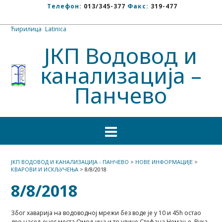
Телефон:
013/345-377
Факс:
319-477
Ћирилица
/
Latinica
ЈКП Водовод и
канализација –
Панчево
ЈКП ВОДОВОД И КАНАЛИЗАЦИЈА - ПАНЧЕВО
>
НОВЕ ИНФОРМАЦИЈЕ
>
КВАРОВИ И ИСКЉУЧЕЊА
>
8/8/2018
8/8/2018
Због хаварија на водоводној мрежи без воде је у 10 и 45h остао
део насељеног места Омољица и то улице Стефана Немање, Вука