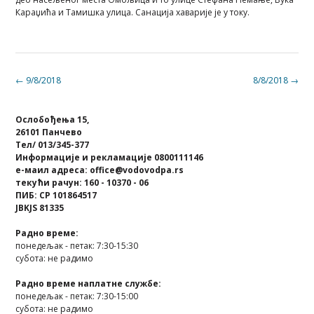
Караџића и Тамишка улица. Санација хаварије је у току.
Post
←
9/8/2018
8/8/2018
→
navigation
Ослобођења 15,
26101 Панчево
Тел/ 013/345-377
Информације и рекламације 0800111146
е-маил адреса: office@vodovodpa.rs
текући рачун: 160 - 10370 - 06
ПИБ: СР 101864517
JBKJS 81335
Радно време:
понедељак - петак: 7:30-15:30
субота: не радимо
Радно време наплатне службе:
понедељак - петак: 7:30-15:00
субота: не радимо