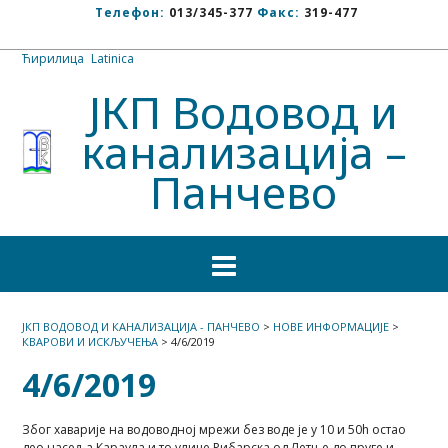
Телефон:
013/345-377
Факс:
319-477
Ћирилица
/
Latinica
ЈКП Водовод и
канализација –
Панчево
ЈКП ВОДОВОД И КАНАЛИЗАЦИЈА - ПАНЧЕВО
>
НОВЕ ИНФОРМАЦИЈЕ
>
КВАРОВИ И ИСКЉУЧЕЊА
>
4/6/2019
4/6/2019
Због хаварије на водоводној мрежи без воде је у 10 и 50h остао
део насеља Караула и то улице Рибарска од Летње до пруге и