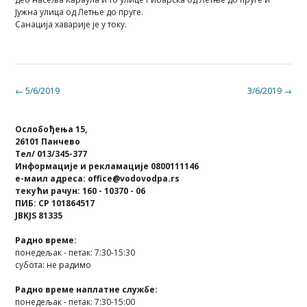
Јужна улица од Летње до пруге.
Санација хаварије је у току.
Post
←
5/6/2019
3/6/2019
→
navigation
Ослобођења 15,
26101 Панчево
Тел/ 013/345-377
Информације и рекламације 0800111146
е-маил адреса: office@vodovodpa.rs
текући рачун: 160 - 10370 - 06
ПИБ: СР 101864517
JBKJS 81335
Радно време:
понедељак - петак: 7:30-15:30
субота: не радимо
Радно време наплатне службе:
понедељак - петак: 7:30-15:00