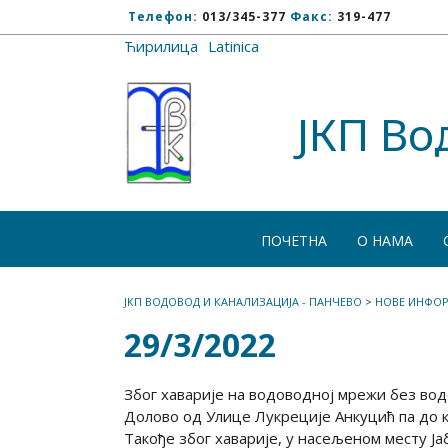
Телефон:
013/345-377
Факс:
319-477
Ћирилица
/
Latinica
ЈКП Во
ПОЧЕТНА
О НАМА
ЈКП ВОДОВОД И КАНАЛИЗАЦИЈА - ПАНЧЕВО
>
НОВЕ ИНФОР
29/3/2022
Због хаварије на водоводној мрежи без вод
Долово од Улице Лукреције Анкуцић па до к
Такође због хаварије, у насељеном месту Ј