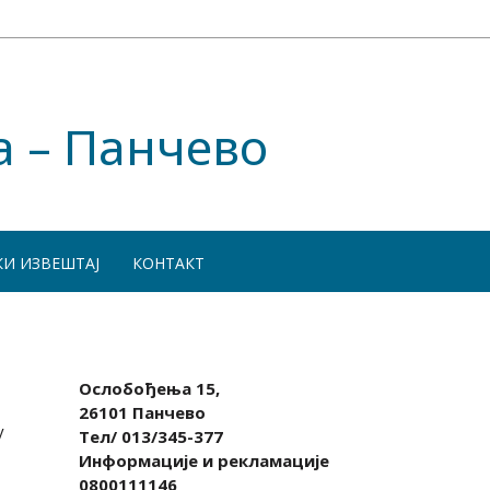
а – Панчево
КИ ИЗВЕШТАЈ
КОНТАКТ
Ослобођења 15,
26101 Панчево
у
Тел/ 013/345-377
Информације и рекламације
0800111146