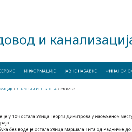
довод и канализациј
СЕРВИС
ИНФОРМАЦИЈЕ
ЈАВНЕ НАБАВКЕ
ФИНАНСИЈС
МАЦИЈЕ
>
КВАРОВИ И ИСКЉУЧЕЊА
>
29/3/2022
е је у 10ч остала Улица Георги Димитрова у насељеном мест
раја.
абука без воде је остала Улица Маршала Тита од Радничке до