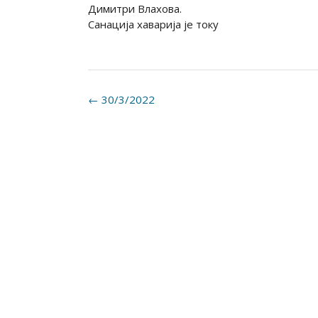
Димитри Влахова.
Санација хаварија је току
Post
←
30/3/2022
navigation