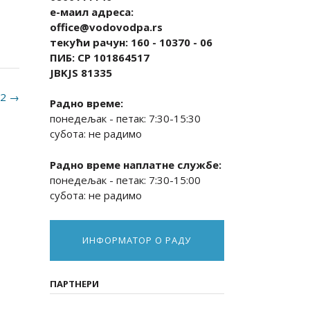
е-маил адреса:
office@vodovodpa.rs
текући рачун: 160 - 10370 - 06
ПИБ: СР 101864517
JBKJS 81335
22
→
Радно време:
понедељак - петак: 7:30-15:30
субота: не радимо
Радно време наплатне службе:
понедељак - петак: 7:30-15:00
субота: не радимо
ИНФОРМАТОР О РАДУ
ПАРТНЕРИ