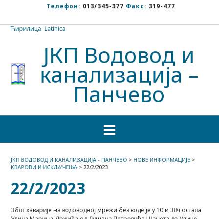
Телефон:
013/345-377
Факс:
319-477
Ћирилица
/
Latinica
ЈКП Водовод и
канализација –
Панчево
ЈКП ВОДОВОД И КАНАЛИЗАЦИЈА - ПАНЧЕВО
>
НОВЕ ИНФОРМАЦИЈЕ
>
КВАРОВИ И ИСКЉУЧЕЊА
>
22/2/2023
22/2/2023
Због хаварије на водоводној мрежи без воде је у 10 и 30ч остала
Улица Марина Држића од Душана Петровића Шанета до Улице