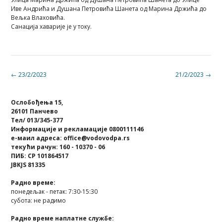
Иве Андрића и Душана Петровића Шанета од Марина Држића до
Вељка Влаховића.
Санација хаварије је у току.
Post
←
23/2/2023
21/2/2023
→
navigation
Ослобођења 15,
26101 Панчево
Тел/ 013/345-377
Информације и рекламације 0800111146
е-маил адреса: office@vodovodpa.rs
текући рачун: 160 - 10370 - 06
ПИБ: СР 101864517
JBKJS 81335
Радно време:
понедељак - петак: 7:30-15:30
субота: не радимо
Радно време наплатне службе: