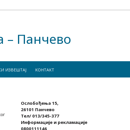
а – Панчево
КИ ИЗВЕШТАЈ
КОНТАКТ
Ослобођења 15,
26101 Панчево
ког
Тел/ 013/345-377
Информације и рекламације
0800111146