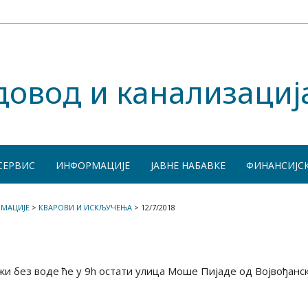
довод и канализациј
СЕРВИС
ИНФОРМАЦИЈЕ
ЈАВНЕ НАБАВКЕ
ФИНАНСИЈС
МАЦИЈЕ
>
КВАРОВИ И ИСКЉУЧЕЊА
>
12/7/2018
и без воде ће у 9h остати улица Моше Пијаде од Војвођанс