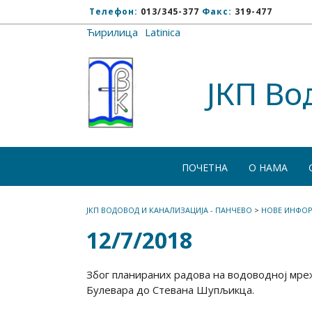
Телефон:
013/345-377
Факс:
319-477
Ћирилица
/
Latinica
ЈКП Во
ПОЧЕТНА
О НАМА
ЈКП ВОДОВОД И КАНАЛИЗАЦИЈА - ПАНЧЕВО
>
НОВЕ ИНФОР
12/7/2018
Због планираних радова на водоводној мреж
Булевара до Стевана Шупљикца.