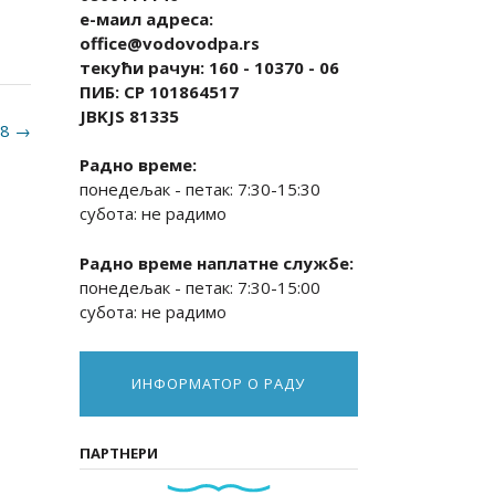
е-маил адреса:
office@vodovodpa.rs
текући рачун: 160 - 10370 - 06
ПИБ: СР 101864517
JBKJS 81335
18
→
Радно време:
понедељак - петак: 7:30-15:30
субота: не радимо
Радно време наплатне службе:
понедељак - петак: 7:30-15:00
субота: не радимо
ИНФОРМАТОР О РАДУ
ПАРТНЕРИ