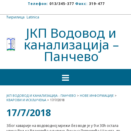
Телефон:
013/345-377
Факс:
319-477
Ћирилица
/
Latinica
ЈКП Водовод и
канализација –
Панчево
ЈКП ВОДОВОД И КАНАЛИЗАЦИЈА - ПАНЧЕВО
>
НОВЕ ИНФОРМАЦИЈЕ
>
КВАРОВИ И ИСКЉУЧЕЊА
>
17/7/2018
17/7/2018
Због хаварије на водоводној мрежи без воде је у 9 и 30h остала
улица Вељка Влаховића од улице Душана Петровића Шанета до