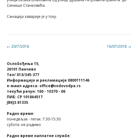
Синише Станковића.
Санација хаварије је у току.
Post
←
20/7/2018
16/07/2018
→
navigation
Ослобођења 15,
26101 Панчево
Тел/ 013/345-377
Информације и рекламације 0800111146
е-маил адреса: office@vodovodpa.rs
текући рачун: 160 - 10370 - 06
ПИБ: СР 101864517
JBKJS 81335
Радно време:
понедељак - петак: 7:30-15:30
субота: не радимо
Радно време наплатне службе: