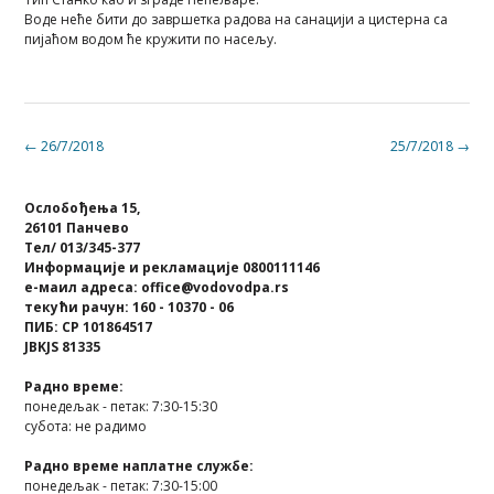
Воде неће бити до завршетка радова на санацији а цистерна са
пијаћом водом ће кружити по насељу.
Post
←
26/7/2018
25/7/2018
→
navigation
Ослобођења 15,
26101 Панчево
Тел/ 013/345-377
Информације и рекламације 0800111146
е-маил адреса: office@vodovodpa.rs
текући рачун: 160 - 10370 - 06
ПИБ: СР 101864517
JBKJS 81335
Радно време:
понедељак - петак: 7:30-15:30
субота: не радимо
Радно време наплатне службе:
понедељак - петак: 7:30-15:00