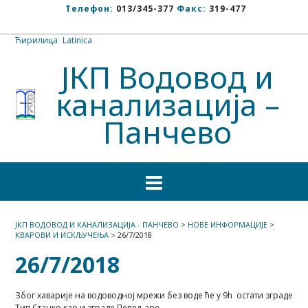
Телефон:
013/345-377
Факс:
319-477
Ћирилица
/
Latinica
ЈКП Водовод и
канализација –
Панчево
ЈКП ВОДОВОД И КАНАЛИЗАЦИЈА - ПАНЧЕВО
>
НОВЕ ИНФОРМАЦИЈЕ
>
КВАРОВИ И ИСКЉУЧЕЊА
>
26/7/2018
26/7/2018
Због хаварије на водоводној мрежи без воде ће у 9h остати зграде
Тип Станко као и зграде Пепељаре.