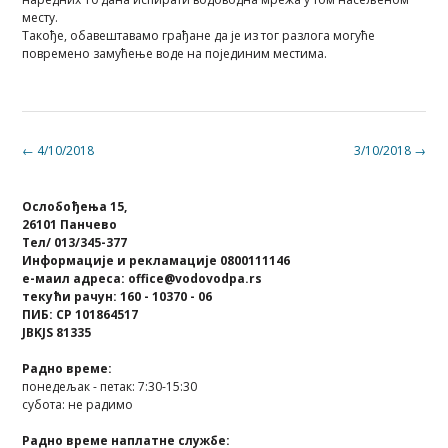
месту.
Такође, обавештавамо грађане да је из тог разлога могуће
повремено замућење воде на појединим местима.
Post
←
4/10/2018
3/10/2018
→
navigation
Ослобођења 15,
26101 Панчево
Тел/ 013/345-377
Информације и рекламације 0800111146
е-маил адреса: office@vodovodpa.rs
текући рачун: 160 - 10370 - 06
ПИБ: СР 101864517
JBKJS 81335
Радно време:
понедељак - петак: 7:30-15:30
субота: не радимо
Радно време наплатне службе: