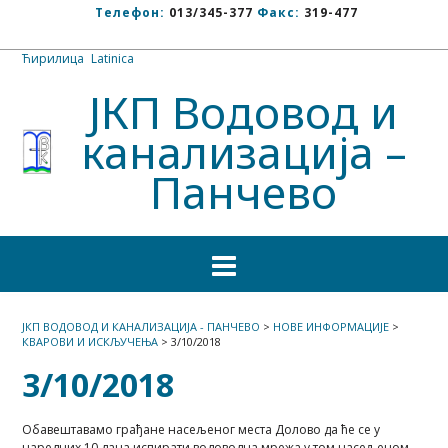
Телефон:
013/345-377
Факс:
319-477
Ћирилица
/
Latinica
ЈКП Водовод и
канализација –
Панчево
ЈКП ВОДОВОД И КАНАЛИЗАЦИЈА - ПАНЧЕВО
>
НОВЕ ИНФОРМАЦИЈЕ
>
КВАРОВИ И ИСКЉУЧЕЊА
>
3/10/2018
3/10/2018
Обавештавамо грађане насељеног места Долово да ће се у
наредних 10 дана испирати водоводна мрежа у том насељеном