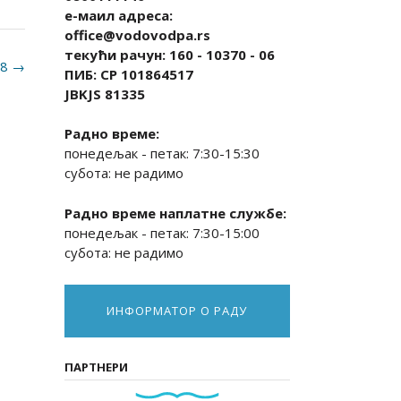
е-маил адреса:
office@vodovodpa.rs
текући рачун: 160 - 10370 - 06
18
→
ПИБ: СР 101864517
JBKJS 81335
Радно време:
понедељак - петак: 7:30-15:30
субота: не радимо
Радно време наплатне службе:
понедељак - петак: 7:30-15:00
субота: не радимо
ИНФОРМАТОР О РАДУ
ПАРТНЕРИ