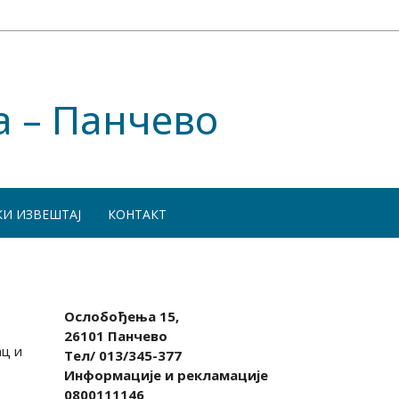
а – Панчево
КИ ИЗВЕШТАЈ
КОНТАКТ
Ослобођења 15,
26101 Панчево
ац и
Тел/ 013/345-377
Информације и рекламације
0800111146