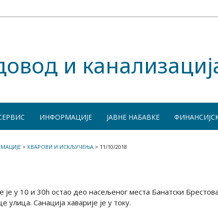
довод и канализациј
СЕРВИС
ИНФОРМАЦИЈЕ
ЈАВНЕ НАБАВКЕ
ФИНАНСИЈС
МАЦИЈЕ
>
КВАРОВИ И ИСКЉУЧЕЊА
>
11/10/2018
е је у 10 и 30h остао део насељеног места Банатски Брестов
 улица. Санација хаварије је у току.