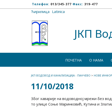
Телефон:
013/345-377
Факс:
319-477
Ћирилица
/
Latinica
ЈКП Во
ПОЧЕТНА
О НАМА
ЈКП ВОДОВОД И КАНАЛИЗАЦИЈА - ПАНЧЕВО
>
НОВЕ ИНФОР
11/10/2018
Због хаварије на водоводној мрежи без вод
то улице Соње Маринковић, Кутина и Златице