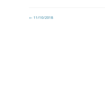
Post
←
11/10/2018
navigation