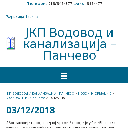
Телефон:
013/345-377
Факс:
319-477
Ћирилица
/
Latinica
ЈКП Водовод и
канализација –
Панчево
ЈКП ВОДОВОД И КАНАЛИЗАЦИЈА - ПАНЧЕВО
>
НОВЕ ИНФОРМАЦИЈЕ
>
КВАРОВИ И ИСКЉУЧЕЊА
>
03/12/2018
03/12/2018
Због хаварије на водоводној мрежи без воде је у 9 и 45h остала
улица Лазе Лазаревића од Стевана Сремца до Баваништанског