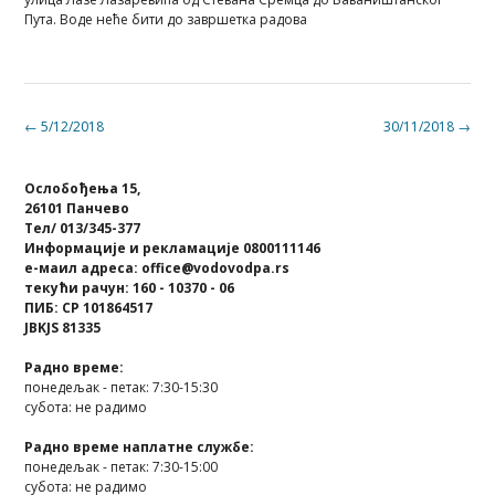
Пута. Воде неће бити до завршетка радова
Post
←
5/12/2018
30/11/2018
→
navigation
Ослобођења 15,
26101 Панчево
Тел/ 013/345-377
Информације и рекламације 0800111146
е-маил адреса: office@vodovodpa.rs
текући рачун: 160 - 10370 - 06
ПИБ: СР 101864517
JBKJS 81335
Радно време:
понедељак - петак: 7:30-15:30
субота: не радимо
Радно време наплатне службе:
понедељак - петак: 7:30-15:00
субота: не радимо