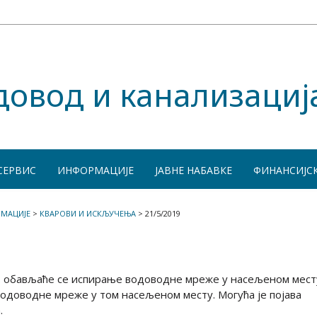
довод и канализациј
СЕРВИС
ИНФОРМАЦИЈЕ
ЈАВНЕ НАБАВКЕ
ФИНАНСИЈС
МАЦИЈЕ
>
КВАРОВИ И ИСКЉУЧЕЊА
>
21/5/2019
19. обављаће се испирање водоводне мреже у насељеном мест
одоводне мреже у том насељеном месту. Могућа је појава
.