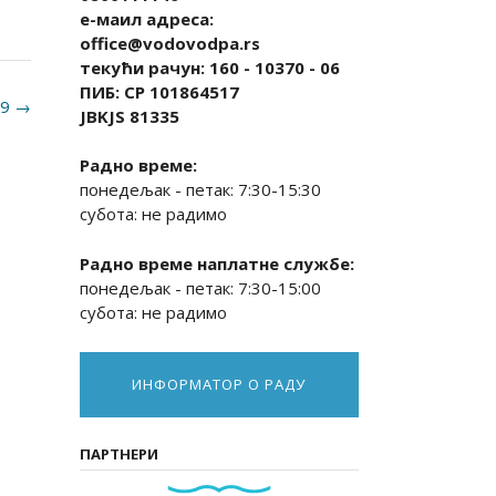
е-маил адреса:
office@vodovodpa.rs
текући рачун: 160 - 10370 - 06
ПИБ: СР 101864517
19
→
JBKJS 81335
Радно време:
понедељак - петак: 7:30-15:30
субота: не радимо
Радно време наплатне службе:
понедељак - петак: 7:30-15:00
субота: не радимо
ИНФОРМАТОР О РАДУ
ПАРТНЕРИ