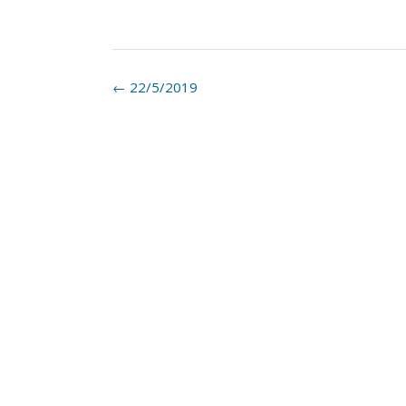
Post
←
22/5/2019
navigation