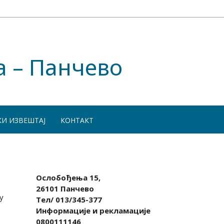
а – Панчево
КИ ИЗВЕШТАЈ
КОНТАКТ
Ослобођења 15,
26101 Панчево
у
Тел/ 013/345-377
Информације и рекламације
0800111146