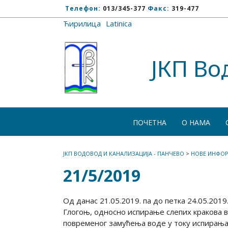
Телефон:
013/345-377
Факс:
319-477
Ћирилица
/
Latinica
ЈКП Во
ПОЧЕТНА
О НАМА
ЈКП ВОДОВОД И КАНАЛИЗАЦИЈА - ПАНЧЕВО
>
НОВЕ ИНФОР
21/5/2019
Од данас 21.05.2019. па до петка 24.05.20
Глогоњ, односно испирање слепих кракова в
повременог замућења воде у току испирања