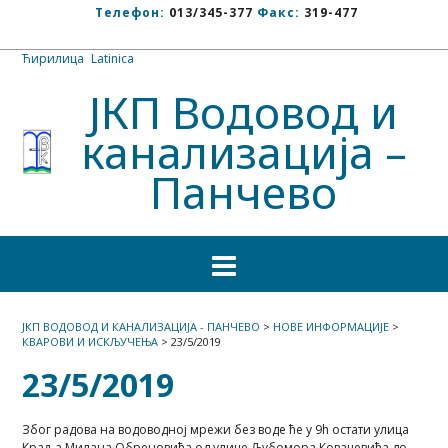
Телефон:
013/345-377
Факс:
319-477
Ћирилица
/
Latinica
ЈКП Водовод и
канализација –
Панчево
ЈКП ВОДОВОД И КАНАЛИЗАЦИЈА - ПАНЧЕВО
>
НОВЕ ИНФОРМАЦИЈЕ
>
КВАРОВИ И ИСКЉУЧЕЊА
>
23/5/2019
23/5/2019
Због радова на водоводној мрежи без воде ће у 9h остати улица
Краља Милана Обреновића од улице Љубомора Ковачевића до