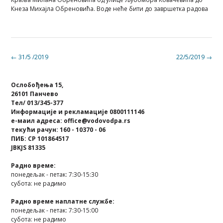
Кнеза Михајла Обреновића. Воде неће бити до завршетка радова
Post
←
31/5 /2019
22/5/2019
→
navigation
Ослобођења 15,
26101 Панчево
Тел/ 013/345-377
Информације и рекламације 0800111146
е-маил адреса: office@vodovodpa.rs
текући рачун: 160 - 10370 - 06
ПИБ: СР 101864517
JBKJS 81335
Радно време:
понедељак - петак: 7:30-15:30
субота: не радимо
Радно време наплатне службе:
понедељак - петак: 7:30-15:00
субота: не радимо