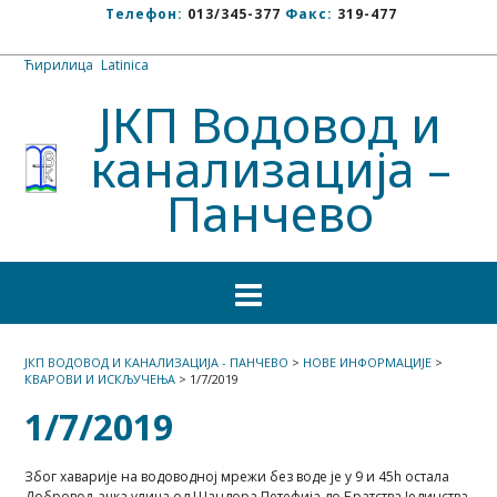
Телефон:
013/345-377
Факс:
319-477
Ћирилица
/
Latinica
ЈКП Водовод и
канализација –
Панчево
ЈКП ВОДОВОД И КАНАЛИЗАЦИЈА - ПАНЧЕВО
>
НОВЕ ИНФОРМАЦИЈЕ
>
КВАРОВИ И ИСКЉУЧЕЊА
>
1/7/2019
1/7/2019
Због хаварије на водоводној мрежи без воде је у 9 и 45h остала
Добровoљачка улица од Шандора Петефија до Братства Јединства.