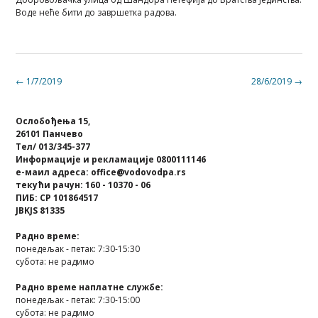
Воде неће бити до завршетка радова.
Post
←
1/7/2019
28/6/2019
→
navigation
Ослобођења 15,
26101 Панчево
Тел/ 013/345-377
Информације и рекламације 0800111146
е-маил адреса: office@vodovodpa.rs
текући рачун: 160 - 10370 - 06
ПИБ: СР 101864517
JBKJS 81335
Радно време:
понедељак - петак: 7:30-15:30
субота: не радимо
Радно време наплатне службе:
понедељак - петак: 7:30-15:00
субота: не радимо