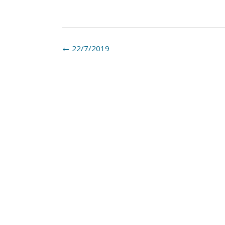
Post
←
22/7/2019
navigation