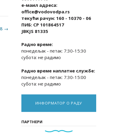
е-маил адреса:
office@vodovodpa.rs
текући рачун: 160 - 10370 - 06
ПИБ: СР 101864517
18
→
JBKJS 81335
Радно време:
понедељак - петак: 7:30-15:30
субота: не радимо
Радно време наплатне службе:
понедељак - петак: 7:30-15:00
субота: не радимо
ИНФОРМАТОР О РАДУ
ПАРТНЕРИ