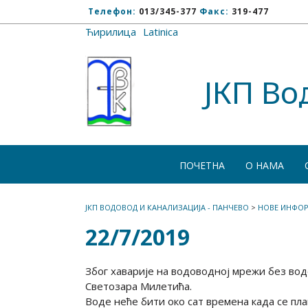
Телефон:
013/345-377
Факс:
319-477
Ћирилица
/
Latinica
ЈКП Во
ПОЧЕТНА
О НАМА
ЈКП ВОДОВОД И КАНАЛИЗАЦИЈА - ПАНЧЕВО
>
НОВЕ ИНФОР
22/7/2019
Због хаварије на водоводној мрежи без вод
Светозара Милетића.
Воде неће бити око сат времена када се пла