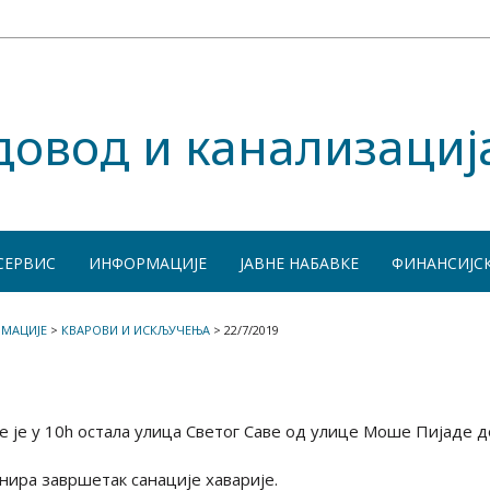
довод и канализациј
СЕРВИС
ИНФОРМАЦИЈЕ
ЈАВНЕ НАБАВКЕ
ФИНАНСИЈС
МАЦИЈЕ
>
КВАРОВИ И ИСКЉУЧЕЊА
>
22/7/2019
е је у 10h остала улица Светог Саве од улице Моше Пијаде д
нира завршетак санације хаварије.