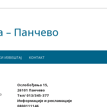
а – Панчево
КИ ИЗВЕШТАЈ
КОНТАКТ
Ослобођења 15,
26101 Панчево
о
Тел/ 013/345-377
Информације и рекламације
0800111146