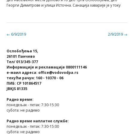
Георги Димитрове и улица Источна. Санација хаварије је у току
Post
←
6/9/2019
2/9/2019
→
navigation
Ослобођења 15,
26101 Панчево
Тел/ 013/345-377
Информације и рекламације 0800111146
е-маил адреса: office@vodovodpa.rs
текући рачун: 160 - 10370 - 06
ПИБ: СР 101864517
JBKJS 81335
Радно време:
понедељак - петак: 7:30-15:30
субота: не радимо
Радно време наплатне службе:
понедељак - петак: 7:30-15:00
субота: не радимо