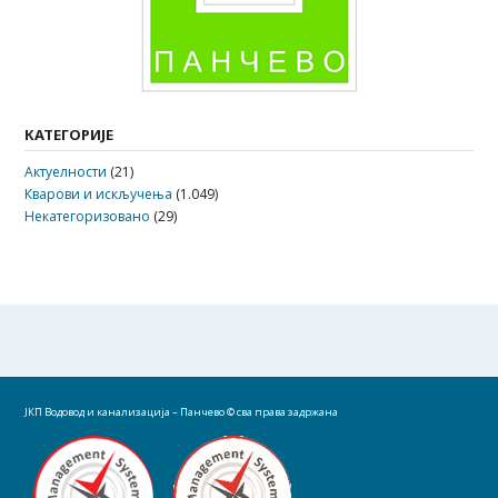
КАТЕГОРИЈЕ
Актуелности
(21)
Кварови и искључења
(1.049)
Некатегоризовано
(29)
ЈКП Водовод и канализација – Панчево
© сва права задржана