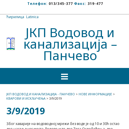
Телефон:
013/345-377
Факс:
319-477
Ћирилица
/
Latinica
ЈКП Водовод и
канализација –
Панчево
ЈКП ВОДОВОД И КАНАЛИЗАЦИЈА - ПАНЧЕВО
>
НОВЕ ИНФОРМАЦИЈЕ
>
КВАРОВИ И ИСКЉУЧЕЊА
>
3/9/2019
3/9/2019
Због хаварије на водоводној мрежи без воде је oд 10 и 30h остао
део насељеног места Долово и то део Трга Ослобођења, део