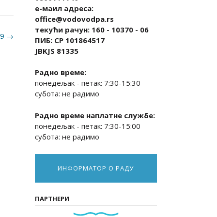
е-маил адреса:
office@vodovodpa.rs
текући рачун: 160 - 10370 - 06
19
→
ПИБ: СР 101864517
JBKJS 81335
Радно време:
понедељак - петак: 7:30-15:30
субота: не радимо
Радно време наплатне службе:
понедељак - петак: 7:30-15:00
субота: не радимо
ИНФОРМАТОР О РАДУ
ПАРТНЕРИ