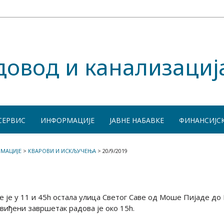
довод и канализациј
СЕРВИС
ИНФОРМАЦИЈЕ
ЈАВНЕ НАБАВКЕ
ФИНАНСИЈС
МАЦИЈЕ
>
КВАРОВИ И ИСКЉУЧЕЊА
>
20/9/2019
е је у 11 и 45h остала улица Светог Саве од Моше Пијаде до
едвиђени завршетак радова је око 15h.