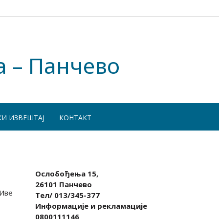
а – Панчево
КИ ИЗВЕШТАЈ
КОНТАКТ
Ослобођења 15,
26101 Панчево
 Иве
Тел/ 013/345-377
Информације и рекламације
0800111146