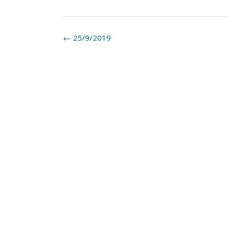
Post
←
25/9/2019
navigation