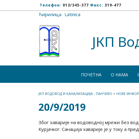
Телефон:
013/345-377
Факс:
319-477
Ћирилица
/
Latinica
ЈКП Во
ПОЧЕТНА
О НАМА
ЈКП ВОДОВОД И КАНАЛИЗАЦИЈА - ПАНЧЕВО
>
НОВЕ ИНФОР
20/9/2019
Због хаварије на водоводној мрежи без вод
Курјачког. Санација хаварије је у току а пр