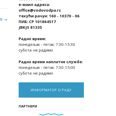
е-маил адреса:
office@vodovodpa.rs
текући рачун: 160 - 10370 - 06
19
→
ПИБ: СР 101864517
JBKJS 81335
Радно време:
понедељак - петак: 7:30-15:30
субота: не радимо
Радно време наплатне службе:
понедељак - петак: 7:30-15:00
субота: не радимо
ИНФОРМАТОР О РАДУ
ПАРТНЕРИ