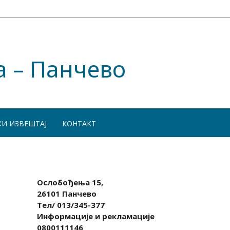
а – Панчево
КИ ИЗВЕШТАЈ
КОНТАКТ
Ослобођења 15,
26101 Панчево
Тел/ 013/345-377
Информације и рекламације
0800111146