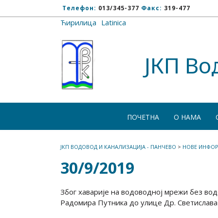
Телефон:
013/345-377
Факс:
319-477
Ћирилица
/
Latinica
ЈКП Во
ПОЧЕТНА
О НАМА
ЈКП ВОДОВОД И КАНАЛИЗАЦИЈА - ПАНЧЕВО
>
НОВЕ ИНФОР
30/9/2019
Због хаварије на водоводној мрежи без воде
Радомира Путника до улице Др. Светислава К