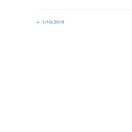
Post
←
1/10/2019
navigation