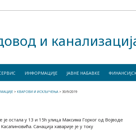
довод и канализациј
СЕРВИС
ИНФОРМАЦИЈЕ
ЈАВНЕ НАБАВКЕ
ФИНАНСИЈС
МАЦИЈЕ
>
КВАРОВИ И ИСКЉУЧЕЊА
>
30/9/2019
 је остала у 13 и 15h улица Максима Горког од Војводе
асапиновића. Санација хаварије је у току