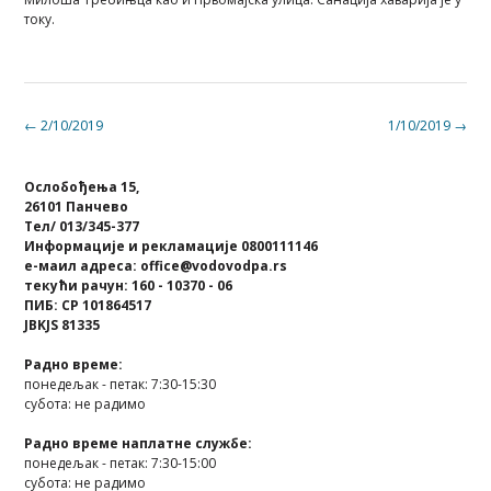
току.
Post
←
2/10/2019
1/10/2019
→
navigation
Ослобођења 15,
26101 Панчево
Тел/ 013/345-377
Информације и рекламације 0800111146
е-маил адреса: office@vodovodpa.rs
текући рачун: 160 - 10370 - 06
ПИБ: СР 101864517
JBKJS 81335
Радно време:
понедељак - петак: 7:30-15:30
субота: не радимо
Радно време наплатне службе:
понедељак - петак: 7:30-15:00
субота: не радимо