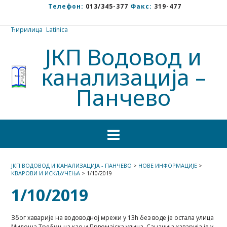
Телефон:
013/345-377
Факс:
319-477
Ћирилица
/
Latinica
ЈКП Водовод и
канализација –
Панчево
ЈКП ВОДОВОД И КАНАЛИЗАЦИЈА - ПАНЧЕВО
>
НОВЕ ИНФОРМАЦИЈЕ
>
КВАРОВИ И ИСКЉУЧЕЊА
>
1/10/2019
1/10/2019
Због хаварије на водоводној мрежи у 13h без воде је остала улица
Милоша Требињца као и Првомајска улица. Санација хаварија је у