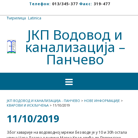
Телефон:
013/345-377
Факс:
319-477
Ћирилица
/
Latinica
ЈКП Водовод и
канализација –
Панчево
ЈКП ВОДОВОД И КАНАЛИЗАЦИЈА - ПАНЧЕВО
>
НОВЕ ИНФОРМАЦИЈЕ
>
КВАРОВИ И ИСКЉУЧЕЊА
>
11/10/2019
11/10/2019
Због хаварије на водоводној мрежи без воде је у 10 и 30h остала
улица Цара Лазара од улице Марка Краљевића до Првомајске