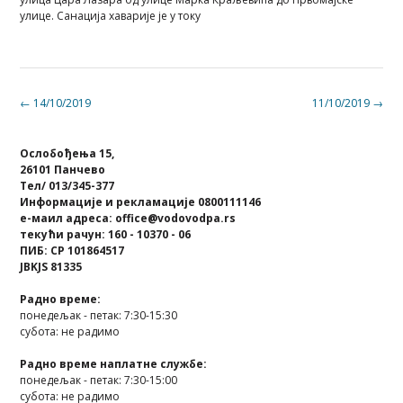
улице. Санација хаварије је у току
Post
←
14/10/2019
11/10/2019
→
navigation
Ослобођења 15,
26101 Панчево
Тел/ 013/345-377
Информације и рекламације 0800111146
е-маил адреса: office@vodovodpa.rs
текући рачун: 160 - 10370 - 06
ПИБ: СР 101864517
JBKJS 81335
Радно време:
понедељак - петак: 7:30-15:30
субота: не радимо
Радно време наплатне службе:
понедељак - петак: 7:30-15:00
субота: не радимо