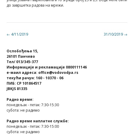
до завршетка радова на мрежи.
Post
←
4/11/2019
31/10/2019
→
navigation
Ослобођења 15,
26101 Панчево
Тел/ 013/345-377
Информације и рекламације 0800111146
е-маил адреса: office@vodovodpa.rs
текући рачун: 160 - 10370 - 06
ПИБ: СР 101864517
JBKJS 81335
Радно време:
понедељак - петак: 7:30-15:30
субота: не радимо
Радно време наплатне службе:
понедељак - петак: 7:30-15:00
субота: не радимо