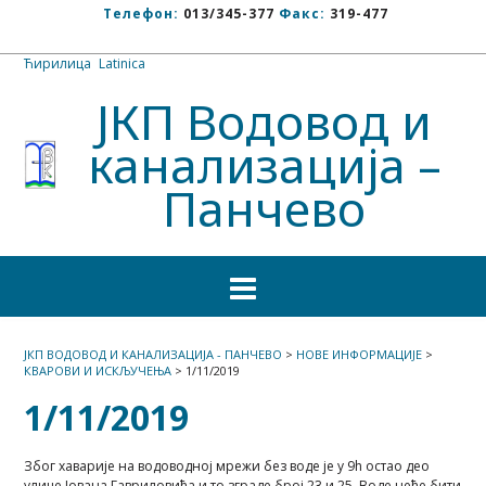
Телефон:
013/345-377
Факс:
319-477
Ћирилица
/
Latinica
ЈКП Водовод и
канализација –
Панчево
ЈКП ВОДОВОД И КАНАЛИЗАЦИЈА - ПАНЧЕВО
>
НОВЕ ИНФОРМАЦИЈЕ
>
КВАРОВИ И ИСКЉУЧЕЊА
>
1/11/2019
1/11/2019
Због хаварије на водоводној мрежи без воде је у 9h остао део
улице Јована Гавриловића и то зграде број 23 и 25. Воде неће бити