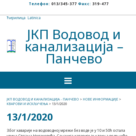
Телефон:
013/345-377
Факс:
319-477
Ћирилица
/
Latinica
ЈКП Водовод и
канализација –
Панчево
ЈКП ВОДОВОД И КАНАЛИЗАЦИЈА - ПАНЧЕВО
>
НОВЕ ИНФОРМАЦИЈЕ
>
КВАРОВИ И ИСКЉУЧЕЊА
>
13/1/2020
13/1/2020
Због хаварије на водоводној мрежи без воде је у 10 и 50h остала
улица Стојана Новаковића. Санација хаварије је у току а воде неће