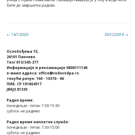
бити до завршетка радова.
Post
←
14/1/2020
30/12/2019
→
navigation
Ослобођења 15,
26101 Панчево
Тел/ 013/345-377
Информације и рекламације 0800111146
е-маил адреса: office@vodovodpa.rs
текући рачун: 160 - 10370 - 06
ПИБ: СР 101864517
JBKJS 81335
Радно време:
понедељак - петак: 7:30-15:30
субота: не радимо
Радно време наплатне службе:
понедељак - петак: 7:30-15:00
субота: не радимо