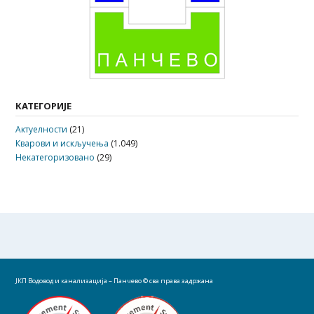
КАТЕГОРИЈЕ
Актуелности
(21)
Кварови и искључења
(1.049)
Некатегоризовано
(29)
ЈКП Водовод и канализација – Панчево
© сва права задржана