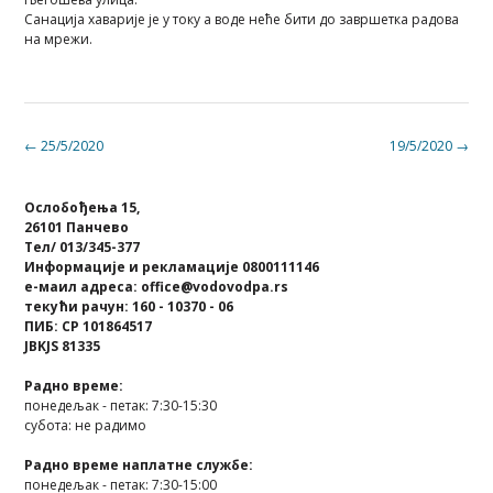
Санација хаварије је у току а воде неће бити до завршетка радова
на мрежи.
Post
←
25/5/2020
19/5/2020
→
navigation
Ослобођења 15,
26101 Панчево
Тел/ 013/345-377
Информације и рекламације 0800111146
е-маил адреса: office@vodovodpa.rs
текући рачун: 160 - 10370 - 06
ПИБ: СР 101864517
JBKJS 81335
Радно време:
понедељак - петак: 7:30-15:30
субота: не радимо
Радно време наплатне службе:
понедељак - петак: 7:30-15:00