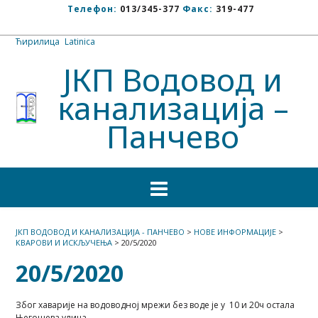
Телефон:
013/345-377
Факс:
319-477
Ћирилица
/
Latinica
ЈКП Водовод и
канализација –
Панчево
ЈКП ВОДОВОД И КАНАЛИЗАЦИЈА - ПАНЧЕВО
>
НОВЕ ИНФОРМАЦИЈЕ
>
КВАРОВИ И ИСКЉУЧЕЊА
>
20/5/2020
20/5/2020
Због хаварије на водоводној мрежи без воде је у 10 и 20ч остала
Његошева улица.