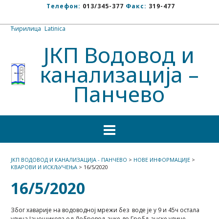
Телефон:
013/345-377
Факс:
319-477
Ћирилица
/
Latinica
ЈКП Водовод и
канализација –
Панчево
ЈКП ВОДОВОД И КАНАЛИЗАЦИЈА - ПАНЧЕВО
>
НОВЕ ИНФОРМАЦИЈЕ
>
КВАРОВИ И ИСКЉУЧЕЊА
>
16/5/2020
16/5/2020
Због хаварије на водоводној мрежи без воде је у 9 и 45ч остала
улица Јаношикова од Добровољачке до Гробљанске улице.