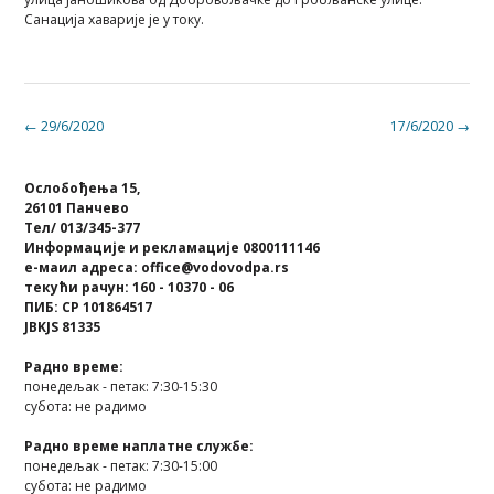
Санација хаварије је у току.
Post
←
29/6/2020
17/6/2020
→
navigation
Ослобођења 15,
26101 Панчево
Тел/ 013/345-377
Информације и рекламације 0800111146
е-маил адреса: office@vodovodpa.rs
текући рачун: 160 - 10370 - 06
ПИБ: СР 101864517
JBKJS 81335
Радно време:
понедељак - петак: 7:30-15:30
субота: не радимо
Радно време наплатне службе:
понедељак - петак: 7:30-15:00
субота: не радимо