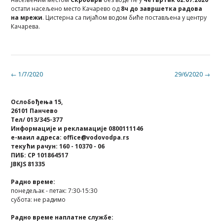
остати насељено место Качарево од
8ч до завршетка радова
на мрежи
. Цистерна са пијаћом водом биће постављена у центру
Качарева.
Post
←
1/7/2020
29/6/2020
→
navigation
Ослобођења 15,
26101 Панчево
Тел/ 013/345-377
Информације и рекламације 0800111146
е-маил адреса: office@vodovodpa.rs
текући рачун: 160 - 10370 - 06
ПИБ: СР 101864517
JBKJS 81335
Радно време:
понедељак - петак: 7:30-15:30
субота: не радимо
Радно време наплатне службе: