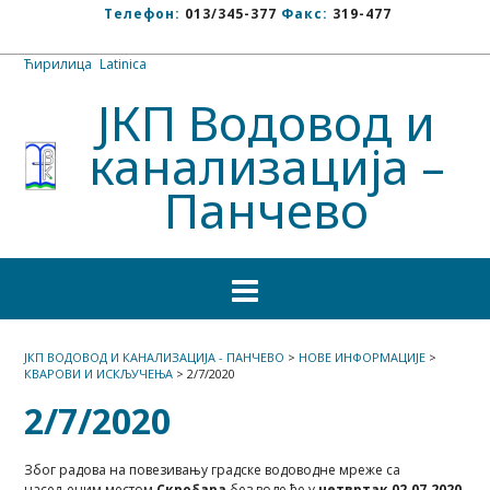
Телефон:
013/345-377
Факс:
319-477
Ћирилица
/
Latinica
ЈКП Водовод и
канализација –
Панчево
ЈКП ВОДОВОД И КАНАЛИЗАЦИЈА - ПАНЧЕВО
>
НОВЕ ИНФОРМАЦИЈЕ
>
КВАРОВИ И ИСКЉУЧЕЊА
>
2/7/2020
2/7/2020
Због радова на повезивању градске водоводне мреже са
насељеним местом
Скробара
без воде ће у
четвртак 02.07.2020