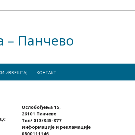
а – Панчево
КИ ИЗВЕШТАЈ
КОНТАКТ
Ослобођења 15,
26101 Панчево
ице
Тел/ 013/345-377
Информације и рекламације
0800111146