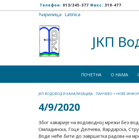
Телефон:
013/345-377
Факс:
319-477
Ћирилица
/
Latinica
ЈКП Во
ПОЧЕТНА
О НАМА
ЈКП ВОДОВОД И КАНАЛИЗАЦИЈА - ПАНЧЕВО
>
НОВЕ ИНФОР
4/9/2020
Због хаварије на водоводној мрежи без воде
Омладинска, Гоце Делчева, Вардарска, Стр
Воде неће бити до завршетка радова на мр