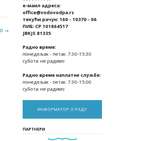
е-маил адреса:
office@vodovodpa.rs
текући рачун: 160 - 10370 - 06
ПИБ: СР 101864517
20
→
JBKJS 81335
Радно време:
понедељак - петак: 7:30-15:30
субота: не радимо
Радно време наплатне службе:
понедељак - петак: 7:30-15:00
субота: не радимо
ИНФОРМАТОР О РАДУ
ПАРТНЕРИ