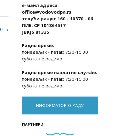
е-маил адреса:
office@vodovodpa.rs
текући рачун: 160 - 10370 - 06
ПИБ: СР 101864517
20
→
JBKJS 81335
Радно време:
понедељак - петак: 7:30-15:30
субота: не радимо
Радно време наплатне службе:
понедељак - петак: 7:30-15:00
субота: не радимо
ИНФОРМАТОР О РАДУ
ПАРТНЕРИ