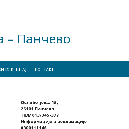
а – Панчево
КИ ИЗВЕШТАЈ
КОНТАКТ
Ослобођења 15,
26101 Панчево
Тел/ 013/345-377
Информације и рекламације
0800111146