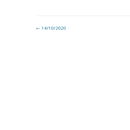
Post
←
14/10/2020
navigation