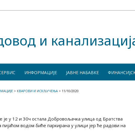
довод и канализациј
СЕРВИС
ИНФОРМАЦИЈЕ
ЈАВНЕ НАБАВКЕ
ФИНАНСИЈС
МАЦИЈЕ
>
КВАРОВИ И ИСКЉУЧЕЊА
>
11/10/2020
е је у 12 и 30ч остала Добровољачка улица од Братства
пијаћом водом биће паркирана у улици јер ће радови на
.