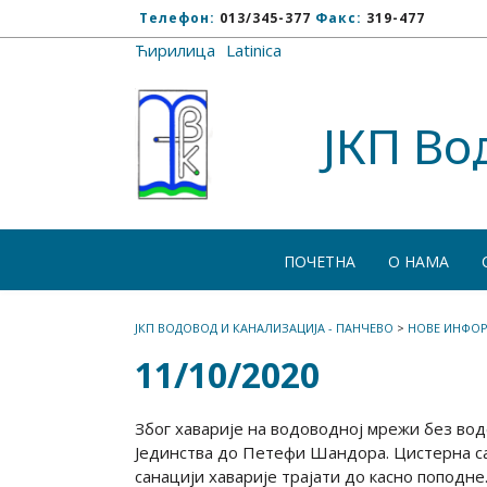
Телефон:
013/345-377
Факс:
319-477
Ћирилица
/
Latinica
ЈКП Во
ПОЧЕТНА
О НАМА
ЈКП ВОДОВОД И КАНАЛИЗАЦИЈА - ПАНЧЕВО
>
НОВЕ ИНФОР
11/10/2020
Због хаварије на водоводној мрежи без вод
Јединства до Петефи Шандора. Цистерна са 
санацији хаварије трајати до касно поподне