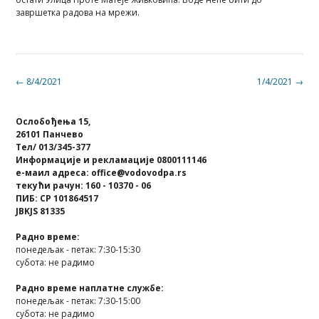
завршетка радова на мрежи.
Post
←
8/4/2021
1/4/2021
→
navigation
Ослобођења 15,
26101 Панчево
Тел/ 013/345-377
Информације и рекламације 0800111146
е-маил адреса: office@vodovodpa.rs
текући рачун: 160 - 10370 - 06
ПИБ: СР 101864517
JBKJS 81335
Радно време:
понедељак - петак: 7:30-15:30
субота: не радимо
Радно време наплатне службе:
понедељак - петак: 7:30-15:00
субота: не радимо