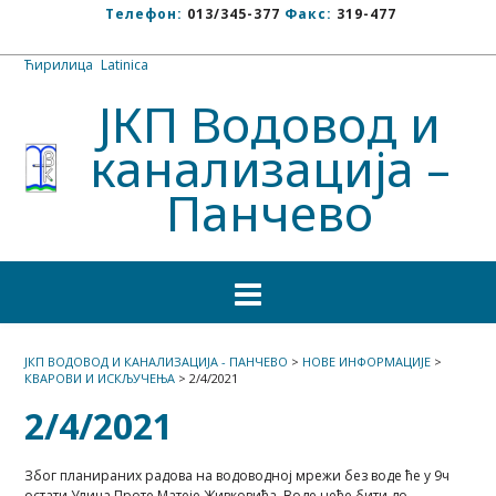
Телефон:
013/345-377
Факс:
319-477
Ћирилица
/
Latinica
ЈКП Водовод и
канализација –
Панчево
ЈКП ВОДОВОД И КАНАЛИЗАЦИЈА - ПАНЧЕВО
>
НОВЕ ИНФОРМАЦИЈЕ
>
КВАРОВИ И ИСКЉУЧЕЊА
>
2/4/2021
2/4/2021
Због планираних радова на водоводној мрежи без воде ће у 9ч
остати Улица Проте Матеје Живковића. Воде неће бити до