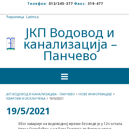
Телефон:
013/345-377
Факс:
319-477
Ћирилица
/
Latinica
ЈКП Водовод и
канализација –
Панчево
ЈКП ВОДОВОД И КАНАЛИЗАЦИЈА - ПАНЧЕВО
>
НОВЕ ИНФОРМАЦИЈЕ
>
КВАРОВИ И ИСКЉУЧЕЊА
>
19/5/2021
19/5/2021
Због хаварије на водоводној мрежи без воде је у 12ч остала
Улица Ослобођења од Лава Толстоја до Ружине улице.