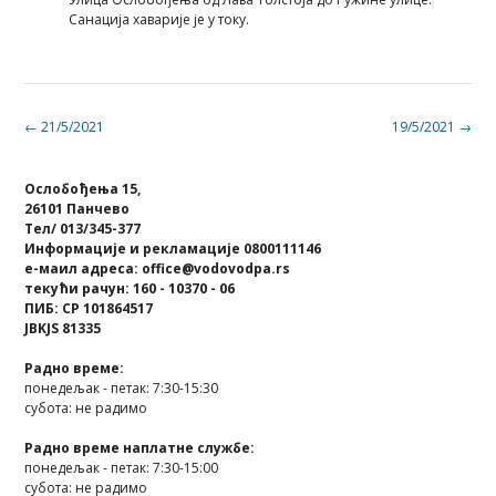
Санација хаварије је у току.
Post
←
21/5/2021
19/5/2021
→
navigation
Ослобођења 15,
26101 Панчево
Тел/ 013/345-377
Информације и рекламације 0800111146
е-маил адреса: office@vodovodpa.rs
текући рачун: 160 - 10370 - 06
ПИБ: СР 101864517
JBKJS 81335
Радно време:
понедељак - петак: 7:30-15:30
субота: не радимо
Радно време наплатне службе:
понедељак - петак: 7:30-15:00
субота: не радимо