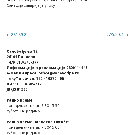
Санација хаварије је у току
Post
←
28/5/2021
27/5/2021
→
navigation
Ослобођења 15,
26101 Панчево
Тел/ 013/345-377
Информације и рекламације 0800111146
е-маил адреса: office@vodovodpa.rs
текући рачун: 160 - 10370 - 06
ПИБ: СР 101864517
JBKJS 81335
Радно време:
понедељак - петак: 7:30-15:30
субота: не радимо
Радно време наплатне службе:
понедељак - петак: 7:30-15:00
субота: не радимо