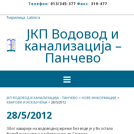
Телефон:
013/345-377
Факс:
319-477
Ћирилица
/
Latinica
ЈКП Водовод и
канализација –
Панчево
ЈКП ВОДОВОД И КАНАЛИЗАЦИЈА - ПАНЧЕВО
>
НОВЕ ИНФОРМАЦИЈЕ
>
КВАРОВИ И ИСКЉУЧЕЊА
>
28/5/2012
28/5/2012
Због хаварије на водоводној мрежи без воде је у 8ч остала
Војвођанска улица од Опленачке до Сремске.