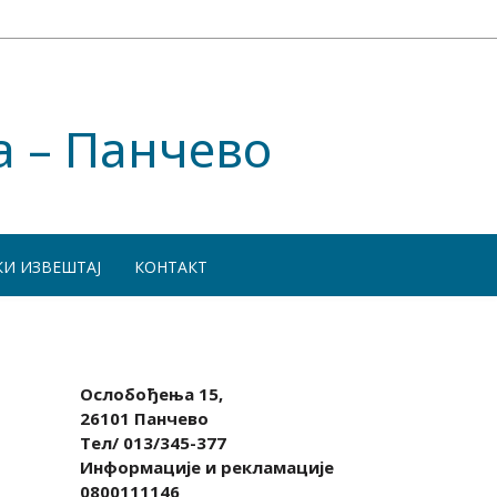
а – Панчево
КИ ИЗВЕШТАЈ
КОНТАКТ
Ослобођења 15,
26101 Панчево
Тел/ 013/345-377
Информације и рекламације
0800111146