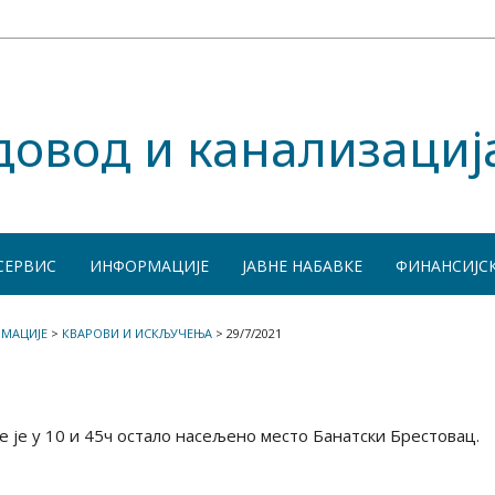
довод и канализациј
СЕРВИС
ИНФОРМАЦИЈЕ
ЈАВНЕ НАБАВКЕ
ФИНАНСИЈС
МАЦИЈЕ
>
КВАРОВИ И ИСКЉУЧЕЊА
>
29/7/2021
е је у 10 и 45ч остало насељено место Банатски Брестовац.