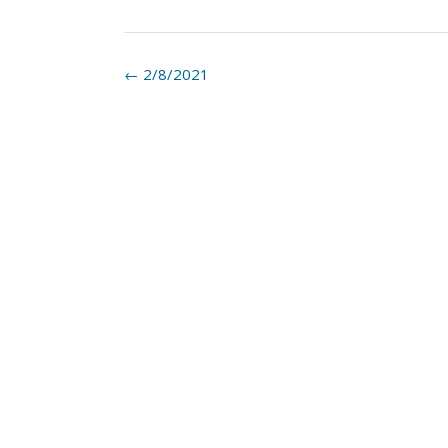
Post
←
2/8/2021
navigation