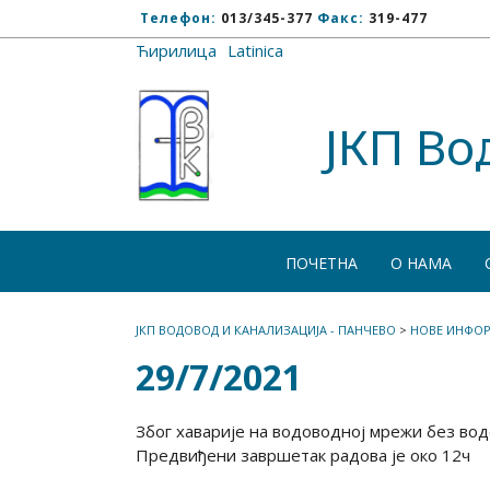
Телефон:
013/345-377
Факс:
319-477
Ћирилица
/
Latinica
ЈКП Во
ПОЧЕТНА
О НАМА
ЈКП ВОДОВОД И КАНАЛИЗАЦИЈА - ПАНЧЕВО
>
НОВЕ ИНФОР
29/7/2021
Због хаварије на водоводној мрежи без вод
Предвиђени завршетак радова је око 12ч