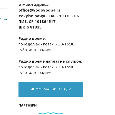
е-маил адреса:
office@vodovodpa.rs
текући рачун: 160 - 10370 - 06
21
→
ПИБ: СР 101864517
JBKJS 81335
Радно време:
понедељак - петак: 7:30-15:30
субота: не радимо
Радно време наплатне службе:
понедељак - петак: 7:30-15:00
субота: не радимо
ИНФОРМАТОР О РАДУ
ПАРТНЕРИ