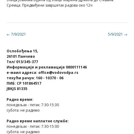
Сремца. Предвиђени завршетак радова око 12ч
Post
←
7/9/2021
5/9/2021
→
navigation
Ослобођења 15,
26101 Панчево
Тел/ 013/345-377
Информације и рекламације 0800111146
е-маил адреса: office@vodovodpa.rs
текући рачун: 160 - 10370 - 06
ПИБ: СР 101864517
JBKJS 81335
Радно време:
понедељак - петак: 7:30-15:30
субота: не радимо
Радно време наплатне службе:
понедељак - петак: 7:30-15:00
субота: не радимо