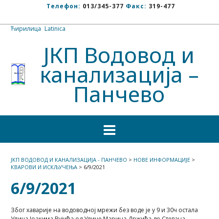
Телефон:
013/345-377
Факс:
319-477
Ћирилица
/
Latinica
ЈКП Водовод и
канализација –
Панчево
ЈКП ВОДОВОД И КАНАЛИЗАЦИЈА - ПАНЧЕВО
>
НОВЕ ИНФОРМАЦИЈЕ
>
КВАРОВИ И ИСКЉУЧЕЊА
>
6/9/2021
6/9/2021
Због хаварије на водоводној мрежи без воде је у 9 и 30ч остала
Улица Јоакима Вујића од Улице Марина Држића до Стевана