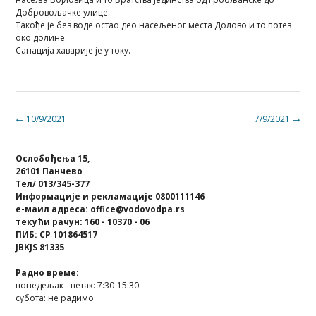
Добровољачке улице.
Такође је без воде остао део насељеног места Долово и то потез
око долине.
Санација хаварије је у току.
Post
←
10/9/2021
7/9/2021
→
navigation
Ослобођења 15,
26101 Панчево
Тел/ 013/345-377
Информације и рекламације 0800111146
е-маил адреса: office@vodovodpa.rs
текући рачун: 160 - 10370 - 06
ПИБ: СР 101864517
JBKJS 81335
Радно време:
понедељак - петак: 7:30-15:30
субота: не радимо