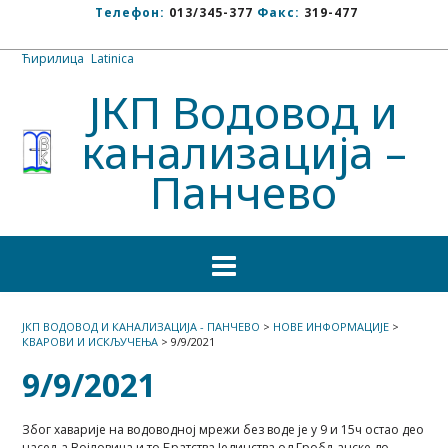
Телефон:
013/345-377
Факс:
319-477
Ћирилица
/
Latinica
ЈКП Водовод и
канализација –
Панчево
ЈКП ВОДОВОД И КАНАЛИЗАЦИЈА - ПАНЧЕВО
>
НОВЕ ИНФОРМАЦИЈЕ
>
КВАРОВИ И ИСКЉУЧЕЊА
>
9/9/2021
9/9/2021
Због хаварије на водоводној мрежи без воде је у 9 и 15ч остао део
насеља Војловица и то Братства Јединства од Гробљанске до