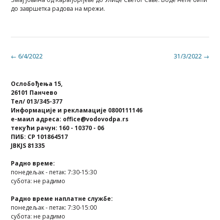
до завршетка радова на мрежи.
Post
←
6/4/2022
31/3/2022
→
navigation
Ослобођења 15,
26101 Панчево
Тел/ 013/345-377
Информације и рекламације 0800111146
е-маил адреса: office@vodovodpa.rs
текући рачун: 160 - 10370 - 06
ПИБ: СР 101864517
JBKJS 81335
Радно време:
понедељак - петак: 7:30-15:30
субота: не радимо
Радно време наплатне службе:
понедељак - петак: 7:30-15:00
субота: не радимо