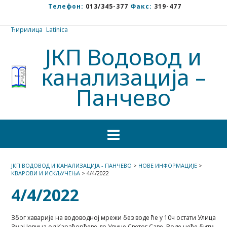
Телефон:
013/345-377
Факс:
319-477
Ћирилица
/
Latinica
ЈКП Водовод и
канализација –
Панчево
ЈКП ВОДОВОД И КАНАЛИЗАЦИЈА - ПАНЧЕВО
>
НОВЕ ИНФОРМАЦИЈЕ
>
КВАРОВИ И ИСКЉУЧЕЊА
>
4/4/2022
4/4/2022
Због хаварије на водоводној мрежи без воде ће у 10ч остати Улица
Змај Јовина од Карађорђеве до Улице Светог Саве. Воде неће бити