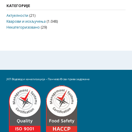
КАТЕГОРИЈЕ
Актуелности
(21)
Кварови и искључења
(1.048)
Некатегоризовано
(29)
ЈКП Водовод и канализација – Панчево
© сва права задржана