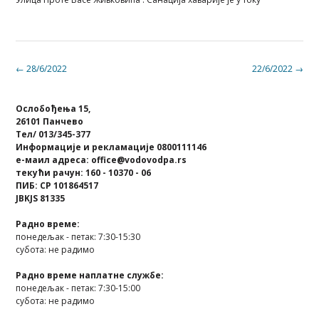
Post
←
28/6/2022
22/6/2022
→
navigation
Ослобођења 15,
26101 Панчево
Тел/ 013/345-377
Информације и рекламације 0800111146
е-маил адреса: office@vodovodpa.rs
текући рачун: 160 - 10370 - 06
ПИБ: СР 101864517
JBKJS 81335
Радно време:
понедељак - петак: 7:30-15:30
субота: не радимо
Радно време наплатне службе:
понедељак - петак: 7:30-15:00
субота: не радимо