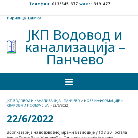
Телефон:
013/345-377
Факс:
319-477
Ћирилица
/
Latinica
ЈКП Водовод и
канализација –
Панчево
ЈКП ВОДОВОД И КАНАЛИЗАЦИЈА - ПАНЧЕВО
>
НОВЕ ИНФОРМАЦИЈЕ
>
КВАРОВИ И ИСКЉУЧЕЊА
>
22/6/2022
22/6/2022
Због хаварије на водоводној мрежи без воде је у 10 и 30ч остала
Улица Проте Васе Живковића . Санација хаварије је у току