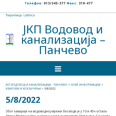
Телефон:
013/345-377
Факс:
319-477
Ћирилица
/
Latinica
ЈКП Водовод и
канализација –
Панчево
ЈКП ВОДОВОД И КАНАЛИЗАЦИЈА - ПАНЧЕВО
>
НОВЕ ИНФОРМАЦИЈЕ
>
КВАРОВИ И ИСКЉУЧЕЊА
>
5/8/2022
5/8/2022
Због хаварије на водоводној мрежи без воде је у 10 и 45ч остала
Улица Милоша Црњанског у насељеном месту Омољица. Санација