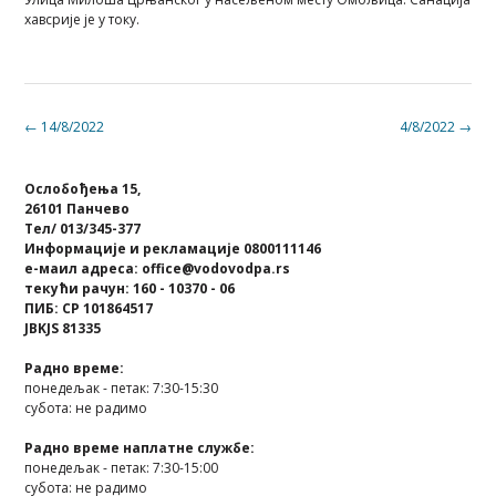
хавсрије је у току.
Post
←
14/8/2022
4/8/2022
→
navigation
Ослобођења 15,
26101 Панчево
Тел/ 013/345-377
Информације и рекламације 0800111146
е-маил адреса: office@vodovodpa.rs
текући рачун: 160 - 10370 - 06
ПИБ: СР 101864517
JBKJS 81335
Радно време:
понедељак - петак: 7:30-15:30
субота: не радимо
Радно време наплатне службе:
понедељак - петак: 7:30-15:00
субота: не радимо