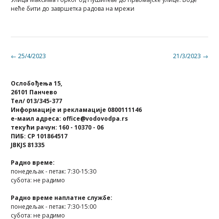
неће бити до завршетка радова на мрежи
Post
←
25/4/2023
21/3/2023
→
navigation
Ослобођења 15,
26101 Панчево
Тел/ 013/345-377
Информације и рекламације 0800111146
е-маил адреса: office@vodovodpa.rs
текући рачун: 160 - 10370 - 06
ПИБ: СР 101864517
JBKJS 81335
Радно време:
понедељак - петак: 7:30-15:30
субота: не радимо
Радно време наплатне службе:
понедељак - петак: 7:30-15:00
субота: не радимо