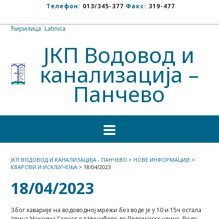
Телефон:
013/345-377
Факс:
319-477
Ћирилица
/
Latinica
ЈКП Водовод и
канализација –
Панчево
ЈКП ВОДОВОД И КАНАЛИЗАЦИЈА - ПАНЧЕВО
>
НОВЕ ИНФОРМАЦИЈЕ
>
КВАРОВИ И ИСКЉУЧЕЊА
>
18/04/2023
18/04/2023
Због хаварије на водоводној мрежи без воде је у 10 и 15ч остала
Улица Максима Горког од Нушићеве до Првомајске улице. Воде