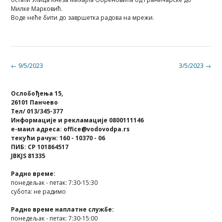
Милке Марковић.
Воде неће бити до завршетка радова на мрежи.
Post
←
9/5/2023
3/5/2023
→
navigation
Ослобођења 15,
26101 Панчево
Тел/ 013/345-377
Информације и рекламације 0800111146
е-маил адреса: office@vodovodpa.rs
текући рачун: 160 - 10370 - 06
ПИБ: СР 101864517
JBKJS 81335
Радно време:
понедељак - петак: 7:30-15:30
субота: не радимо
Радно време наплатне службе:
понедељак - петак: 7:30-15:00