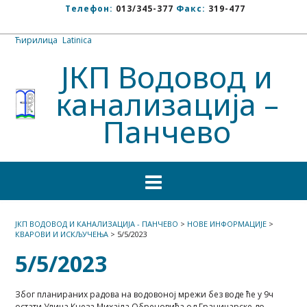
Телефон:
013/345-377
Факс:
319-477
Ћирилица
/
Latinica
ЈКП Водовод и
канализација –
Панчево
ЈКП ВОДОВОД И КАНАЛИЗАЦИЈА - ПАНЧЕВО
>
НОВЕ ИНФОРМАЦИЈЕ
>
КВАРОВИ И ИСКЉУЧЕЊА
>
5/5/2023
5/5/2023
Због планираних радова на водовоној мрежи без воде ће у 9ч
остати Улица Кнеза Михајла Обреновића од Граничарске до