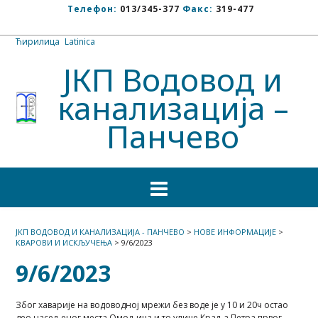
Телефон:
013/345-377
Факс:
319-477
Ћирилица
/
Latinica
ЈКП Водовод и
канализација –
Панчево
ЈКП ВОДОВОД И КАНАЛИЗАЦИЈА - ПАНЧЕВО
>
НОВЕ ИНФОРМАЦИЈЕ
>
КВАРОВИ И ИСКЉУЧЕЊА
>
9/6/2023
9/6/2023
Због хаварије на водоводној мрежи без воде је у 10 и 20ч остао
део насељеног места Омољица и то улице Краља Петра првог,