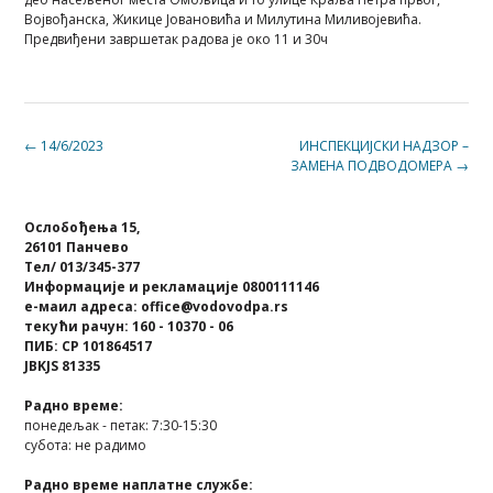
Војвођанска, Жикице Јовановића и Милутина Миливојевића.
Предвиђени завршетак радова је око 11 и 30ч
Post
←
14/6/2023
ИНСПЕКЦИЈСКИ НАДЗОР –
ЗАМЕНА ПОДВОДОМЕРА
→
navigation
Ослобођења 15,
26101 Панчево
Тел/ 013/345-377
Информације и рекламације 0800111146
е-маил адреса: office@vodovodpa.rs
текући рачун: 160 - 10370 - 06
ПИБ: СР 101864517
JBKJS 81335
Радно време:
понедељак - петак: 7:30-15:30
субота: не радимо
Радно време наплатне службе: