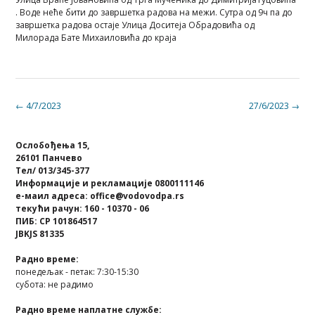
. Воде неће бити до завршетка радова на межи. Сутра од 9ч па до
завршетка радова остаје Улица Доситеја Обрадовића од
Милорада Бате Михаиловића до краја
Post
←
4/7/2023
27/6/2023
→
navigation
Ослобођења 15,
26101 Панчево
Тел/ 013/345-377
Информације и рекламације 0800111146
е-маил адреса: office@vodovodpa.rs
текући рачун: 160 - 10370 - 06
ПИБ: СР 101864517
JBKJS 81335
Радно време:
понедељак - петак: 7:30-15:30
субота: не радимо
Радно време наплатне службе: