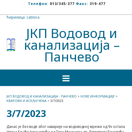
Телефон:
013/345-377
Факс:
319-477
Ћирилица
/
Latinica
ЈКП Водовод и
канализација –
Панчево
ЈКП ВОДОВОД И КАНАЛИЗАЦИЈА - ПАНЧЕВО
>
НОВЕ ИНФОРМАЦИЈЕ
>
КВАРОВИ И ИСКЉУЧЕЊА
>
3/7/2023
3/7/2023
Данас је без воде због хаварије на водоводној мрежи од 9ч остала
Улица Браће Јовановића од Трга Мученика до ДимитријаТуцовића