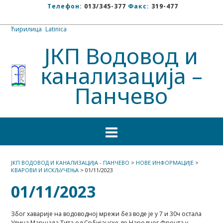
Телефон:
013/345-377
Факс:
319-477
Ћирилица
/
Latinica
ЈКП Водовод и
канализација –
Панчево
ЈКП ВОДОВОД И КАНАЛИЗАЦИЈА - ПАНЧЕВО
>
НОВЕ ИНФОРМАЦИЈЕ
>
КВАРОВИ И ИСКЉУЧЕЊА
>
01/11/2023
01/11/2023
Због хаварије на водоводној мрежи без воде је у 7 и 30ч остала
Улица Маршала Тита од Србијанске до Народног Фронта у