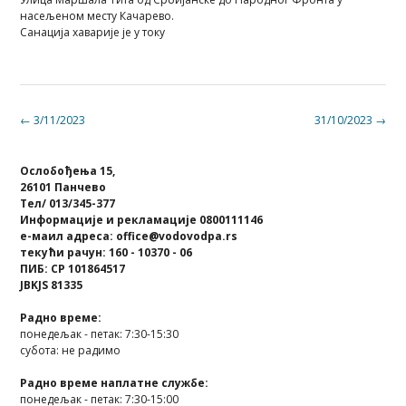
насељеном месту Качарево.
Санација хаварије је у току
Post
←
3/11/2023
31/10/2023
→
navigation
Ослобођења 15,
26101 Панчево
Тел/ 013/345-377
Информације и рекламације 0800111146
е-маил адреса: office@vodovodpa.rs
текући рачун: 160 - 10370 - 06
ПИБ: СР 101864517
JBKJS 81335
Радно време:
понедељак - петак: 7:30-15:30
субота: не радимо
Радно време наплатне службе:
понедељак - петак: 7:30-15:00