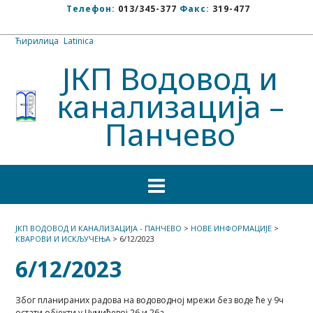
Телефон:
013/345-377
Факс:
319-477
Ћирилица
/
Latinica
ЈКП Водовод и
канализација –
Панчево
ЈКП ВОДОВОД И КАНАЛИЗАЦИЈА - ПАНЧЕВО
>
НОВЕ ИНФОРМАЦИЈЕ
>
КВАРОВИ И ИСКЉУЧЕЊА
>
6/12/2023
6/12/2023
Због планираних радова на водоводној мрежи без воде ће у 9ч
остати објекти у Чумићевој 26 и 26а.