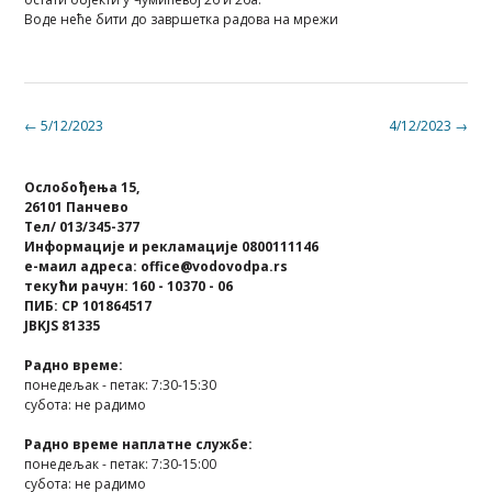
Воде неће бити до завршетка радова на мрежи
Post
←
5/12/2023
4/12/2023
→
navigation
Ослобођења 15,
26101 Панчево
Тел/ 013/345-377
Информације и рекламације 0800111146
е-маил адреса: office@vodovodpa.rs
текући рачун: 160 - 10370 - 06
ПИБ: СР 101864517
JBKJS 81335
Радно време:
понедељак - петак: 7:30-15:30
субота: не радимо
Радно време наплатне службе:
понедељак - петак: 7:30-15:00
субота: не радимо