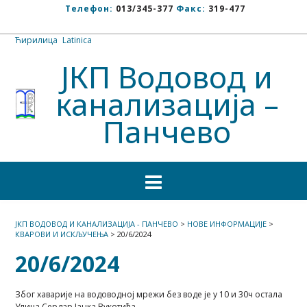
Телефон:
013/345-377
Факс:
319-477
Ћирилица
/
Latinica
ЈКП Водовод и
канализација –
Панчево
ЈКП ВОДОВОД И КАНАЛИЗАЦИЈА - ПАНЧЕВО
>
НОВЕ ИНФОРМАЦИЈЕ
>
КВАРОВИ И ИСКЉУЧЕЊА
>
20/6/2024
20/6/2024
Због хаварије на водоводној мрежи без воде је у 10 и 30ч остала
Улица Сердар Јанка Вукотића.