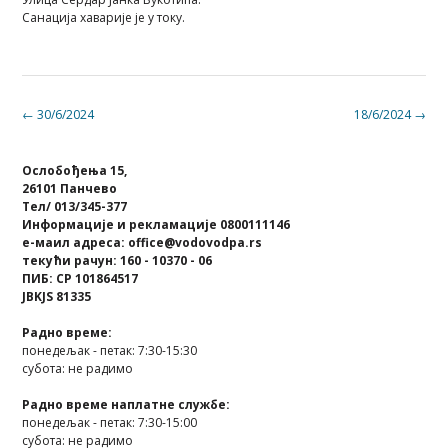
Санација хаварије је у току.
Post
←
30/6/2024
18/6/2024
→
navigation
Ослобођења 15,
26101 Панчево
Тел/ 013/345-377
Информације и рекламације 0800111146
е-маил адреса: office@vodovodpa.rs
текући рачун: 160 - 10370 - 06
ПИБ: СР 101864517
JBKJS 81335
Радно време:
понедељак - петак: 7:30-15:30
субота: не радимо
Радно време наплатне службе:
понедељак - петак: 7:30-15:00
субота: не радимо