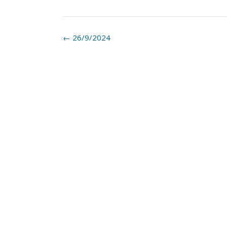
Post
←
26/9/2024
navigation