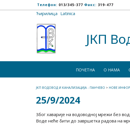
Телефон:
013/345-377
Факс:
319-477
Ћирилица
/
Latinica
ЈКП Во
ПОЧЕТНА
О НАМА
ЈКП ВОДОВОД И КАНАЛИЗАЦИЈА - ПАНЧЕВО
>
НОВЕ ИНФОР
25/9/2024
Због хаварије на водоводној мрежи без во
Воде неће бити до завршетка радова на мр