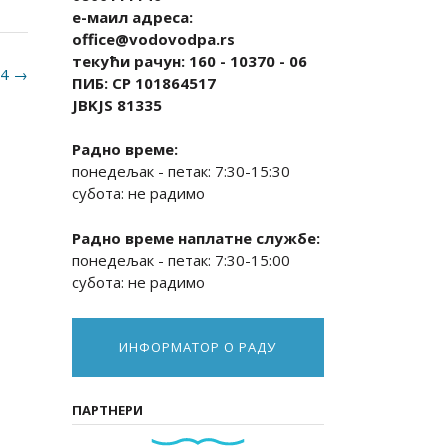
е-маил адреса:
office@vodovodpa.rs
текући рачун: 160 - 10370 - 06
24
→
ПИБ: СР 101864517
JBKJS 81335
Радно време:
понедељак - петак: 7:30-15:30
субота: не радимо
Радно време наплатне службе:
понедељак - петак: 7:30-15:00
субота: не радимо
ИНФОРМАТОР О РАДУ
ПАРТНЕРИ