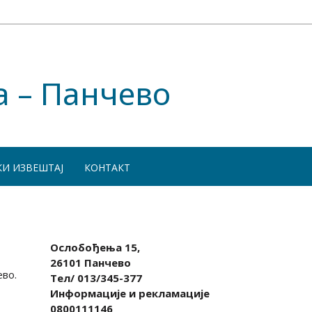
а – Панчево
КИ ИЗВЕШТАЈ
КОНТАКТ
Ослобођења 15,
26101 Панчево
ево.
Тел/ 013/345-377
Информације и рекламације
0800111146