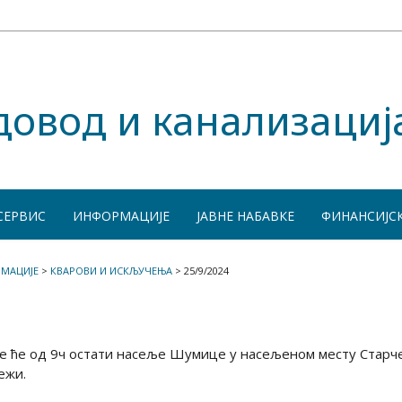
довод и канализациј
СЕРВИС
ИНФОРМАЦИЈЕ
ЈАВНЕ НАБАВКЕ
ФИНАНСИЈС
МАЦИЈЕ
>
КВАРОВИ И ИСКЉУЧЕЊА
>
25/9/2024
де ће од 9ч остати насеље Шумице у насељеном месту Старч
ежи.