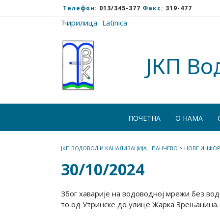
Телефон:
013/345-377
Факс:
319-477
Ћирилица
/
Latinica
ЈКП Во
ПОЧЕТНА
О НАМА
ЈКП ВОДОВОД И КАНАЛИЗАЦИЈА - ПАНЧЕВО
>
НОВЕ ИНФОР
30/10/2024
Због хаварије на водоводној мрежи без воде
то од Утринске до улице Жарка Зрењанина.