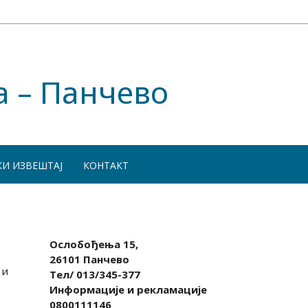
а – Панчево
КИ ИЗВЕШТАЈ
КОНТАКТ
Ослобођења 15,
26101 Панчево
 и
Тел/ 013/345-377
Информације и рекламације
0800111146