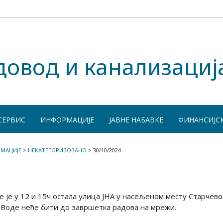
довод и канализациј
СЕРВИС
ИНФОРМАЦИЈЕ
ЈАВНЕ НАБАВКЕ
ФИНАНСИЈС
МАЦИЈЕ
>
НЕКАТЕГОРИЗОВАНО
>
30/10/2024
 је у 12 и 15ч остала улица ЈНА у насељеном мeсту Старчево
 Воде неће бити до завршетка радова на мрежи.