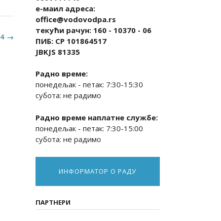
е-маил адреса:
office@vodovodpa.rs
текући рачун: 160 - 10370 - 06
24
→
ПИБ: СР 101864517
JBKJS 81335
Радно време:
понедељак - петак: 7:30-15:30
субота: не радимо
Радно време наплатне службе:
понедељак - петак: 7:30-15:00
субота: не радимо
ИНФОРМАТОР О РАДУ
ПАРТНЕРИ