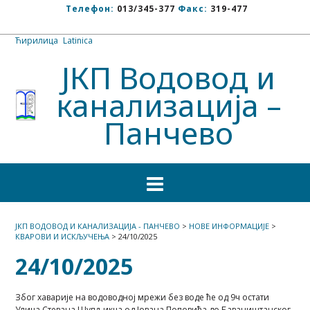
Телефон:
013/345-377
Факс:
319-477
Ћирилица
/
Latinica
ЈКП Водовод и
канализација –
Панчево
ЈКП ВОДОВОД И КАНАЛИЗАЦИЈА - ПАНЧЕВО
>
НОВЕ ИНФОРМАЦИЈЕ
>
КВАРОВИ И ИСКЉУЧЕЊА
>
24/10/2025
24/10/2025
Због хаварије на водоводној мрежи без воде ће од 9ч остати
Улица Стевана Шупљикца од Јована Поповића до Баваништанског