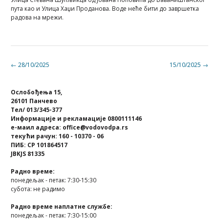
пута као и Улица Хаџи Проданова. Воде неће бити до завршетка
радова на мрежи.
Post
←
28/10/2025
15/10/2025
→
navigation
Ослобођења 15,
26101 Панчево
Тел/ 013/345-377
Информације и рекламације 0800111146
е-маил адреса: office@vodovodpa.rs
текући рачун: 160 - 10370 - 06
ПИБ: СР 101864517
JBKJS 81335
Радно време:
понедељак - петак: 7:30-15:30
субота: не радимо
Радно време наплатне службе:
понедељак - петак: 7:30-15:00