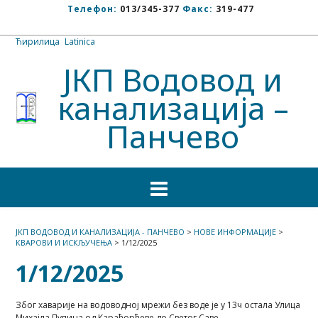
Телефон:
013/345-377
Факс:
319-477
Ћирилица
/
Latinica
ЈКП Водовод и
канализација –
Панчево
ЈКП ВОДОВОД И КАНАЛИЗАЦИЈА - ПАНЧЕВО
>
НОВЕ ИНФОРМАЦИЈЕ
>
КВАРОВИ И ИСКЉУЧЕЊА
>
1/12/2025
1/12/2025
Због хаварије на водоводној мрежи без воде је у 13ч остала Улица
Михајла Пупина од Карађорђеве до Светог Саве.