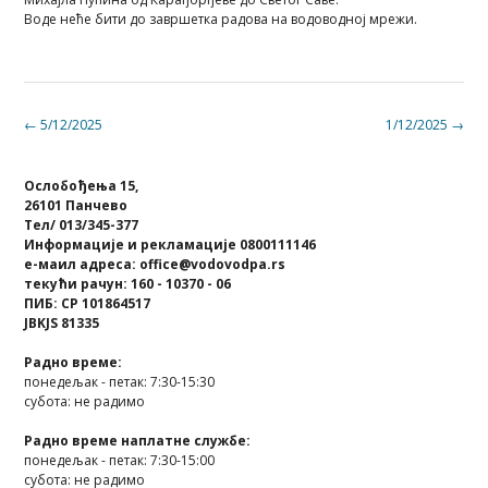
Воде неће бити до завршетка радова на водоводној мрежи.
Post
←
5/12/2025
1/12/2025
→
navigation
Ослобођења 15,
26101 Панчево
Тел/ 013/345-377
Информације и рекламације 0800111146
е-маил адреса: office@vodovodpa.rs
текући рачун: 160 - 10370 - 06
ПИБ: СР 101864517
JBKJS 81335
Радно време:
понедељак - петак: 7:30-15:30
субота: не радимо
Радно време наплатне службе:
понедељак - петак: 7:30-15:00
субота: не радимо