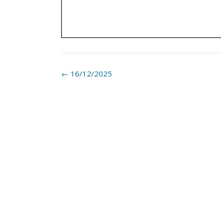
Post
←
16/12/2025
navigation