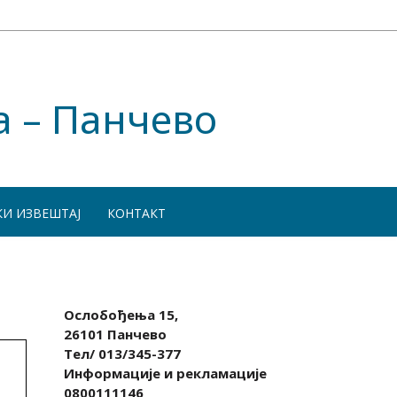
а – Панчево
КИ ИЗВЕШТАЈ
КОНТАКТ
Ослобођења 15,
26101 Панчево
Тел/ 013/345-377
Информације и рекламације
0800111146