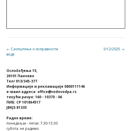
Post
←
Саопштење о исправности
5/12/2025
→
воде
navigation
Ослобођења 15,
26101 Панчево
Тел/ 013/345-377
Информације и рекламације 0800111146
е-маил адреса: office@vodovodpa.rs
текући рачун: 160 - 10370 - 06
ПИБ: СР 101864517
JBKJS 81335
Радно време:
понедељак - петак: 7:30-15:30
субота: не радимо