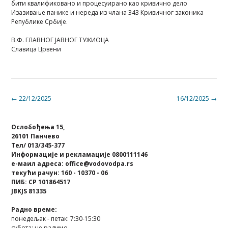
бити квалификовано и процесуирано као кривично дело
Изазивање панике и нереда из члана 343 Кривичног законика
Републике Србије.
В.Ф. ГЛАВНОГ ЈАВНОГ ТУЖИОЦА
Славица Црвени
Post
←
22/12/2025
16/12/2025
→
navigation
Ослобођења 15,
26101 Панчево
Тел/ 013/345-377
Информације и рекламације 0800111146
е-маил адреса: office@vodovodpa.rs
текући рачун: 160 - 10370 - 06
ПИБ: СР 101864517
JBKJS 81335
Радно време:
понедељак - петак: 7:30-15:30
субота: не радимо