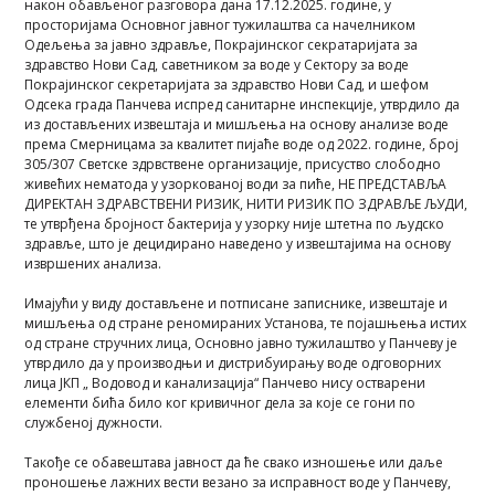
након обављеног разговора дана 17.12.2025. године, у
просторијама Основног јавног тужилаштва са начелником
Одељења за јавно здравље, Покрајинског секратаријата за
здравство Нови Сад, саветником за воде у Сектору за воде
Покрајинског секретаријата за здравство Нови Сад, и шефом
Одсека града Панчева испред санитарне инспекције, утврдило да
из достављених извештаја и мишљења на основу анализе воде
према Смерницама за квалитет пијаће воде од 2022. године, број
305/307 Светске здрвствене организације, присуство слободно
живећих нематода у узоркованој води за пиће, НЕ ПРЕДСТАВЉА
ДИРЕКТАН ЗДРАВСТВЕНИ РИЗИК, НИТИ РИЗИК ПО ЗДРАВЉЕ ЉУДИ,
те утврђена бројност бактерија у узорку није штетна по људско
здравље, што је децидирано наведено у извештајима на основу
извршених анализа.
Имајући у виду достављене и потписане записнике, извештаје и
мишљења од стране реномираних Установа, те појашњења истих
од стране стручних лица, Основно јавно тужилаштво у Панчеву је
утврдило да у производњи и дистрибуирању воде одговорних
лица ЈКП „ Водовод и канализација“ Панчево нису остварени
елементи бића било ког кривичног дела за које се гони по
службеној дужности.
Такође се обавештава јавност да ће свако изношење или даље
проношење лажних вести везано за исправност воде у Панчеву,