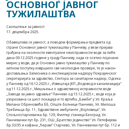
ОСНОВНОГ ЈАВНОГ
ТУЖИЛАШТВА
Саопштење за јавност
17. децембра 2025.
Обавештава се јавност, а поводом формирања предмета од
стране Основног јавног тужилаштва у Панчеву, у вези пријава
грађана на околности евентуалне неисправности воде за пиће
дана 09.12.2025.године у граду Панчеву, када се осетио појачани
мирис у води, да је Основно јавно тужилаштво у Панчеву по
хитном поступку извршило све неопходне провере, те је након
достављања Записника о инспекцијском надзору Покрајинског
секретаријата за здравство, Сектора за санитарни надзор, Одсека
у Панчеву од 16.12.2025.г., Извештаја ЈКП „Водовод и канализација“
од 11.12.2025.г., Мишљења о здравственој исправности воде
„Завода за јавно здравље“ Панчево од 15.12.2025.г., воде која је
узоркована са шест локација и то вртића „Бамби“ у Ул. Краља
Милана Обреновића бб, Опште болнице Панчево, Ул. Милоша
Требињца бр. 11, Здравствене амбуланте „Војловица“, Ул.
Спољностарчевачка бр. 129, Филтер станица Београд, Ул.
Панчевачки пут бр. 231, ОШ „Братство Јединство“ Ул. Петефијева
бр.33/35 и кафана „Ђерам“ Старчево, Ул. Панчевачки пут бр. 112 и